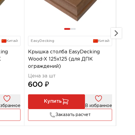
Китай
EasyDecking
Китай
EasyD
ing
Крышка столба EasyDecking
Крышк
К
Wood-X 125х125 (для ДПК
Wood-
ограждений)
ограж
Цена за шт
Цена 
600 ₽
600
Купить
избранное
В избранное
Заказать расчет