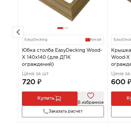
EasyDecking
Китай
EasyDeck
Юбка столба EasyDecking Wood-
Крышка 
X 140х140 (для ДПК
Wood-X 
ограждений)
огражд
Цена за шт
Цена за
720 ₽
600 
Купить
К
В избранное
Заказать расчет