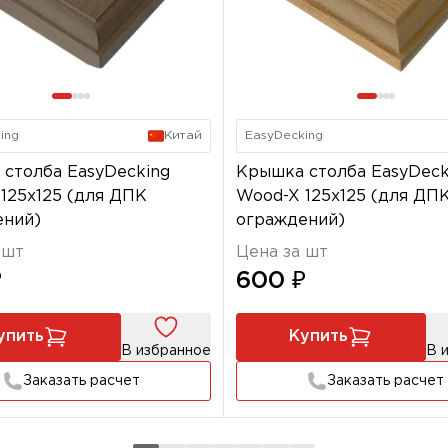
ing
Китай
EasyDecking
столба EasyDecking
Крышка столба EasyDeck
125х125 (для ДПК
Wood-X 125х125 (для ДП
ений)
ограждений)
 шт
Цена за шт
₽
600 ₽
упить
Купить
В избранное
В 
Заказать расчет
Заказать расчет