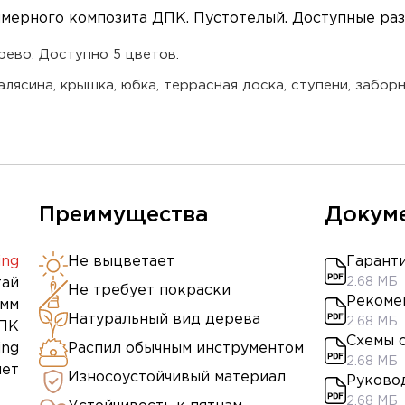
ерного композита ДПК. Пустотелый. Доступные разме
рево. Доступно 5 цветов.
лясина, крышка, юбка, террасная доска, ступени, заборн
Преимущества
Докум
ing
Не выцветает
Гарант
тай
2.68 МБ
Не требует покраски
Рекоме
 мм
Натуральный вид дерева
2.68 МБ
ПК
Схемы 
ing
Распил обычным инструментом
2.68 МБ
лет
Износоустойчивый материал
Руково
2.68 МБ