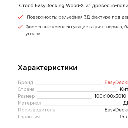
Столб EasyDecking Wood-X из древесно-полим
Поверхность: рельефная 3Д фактура под де
Фирменные комплектующие в цвет: перила, ба
уголок.
Характеристики
Бренд
EasyDeck
Страна
Ки
Размер
100х100х3010
Материал
Д
Производитель
EasyDeck
Гарантия
15 