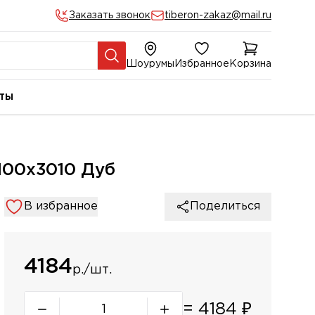
Заказать звонок
tiberon-zakaz@mail.ru
Шоурумы
Избранное
Корзина
ты
100х3010 Дуб
В избранное
Поделиться
4184
р./шт.
=
4184
₽