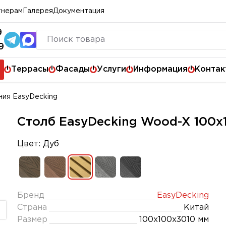
тнерам
Галерея
Документация
9
9
Террасы
Фасады
Услуги
Информация
Контак
ия EasyDecking
Столб EasyDecking Wood-X 100х
Цвет: Дуб
Бренд
EasyDecking
Страна
Китай
Размер
100х100х3010 мм