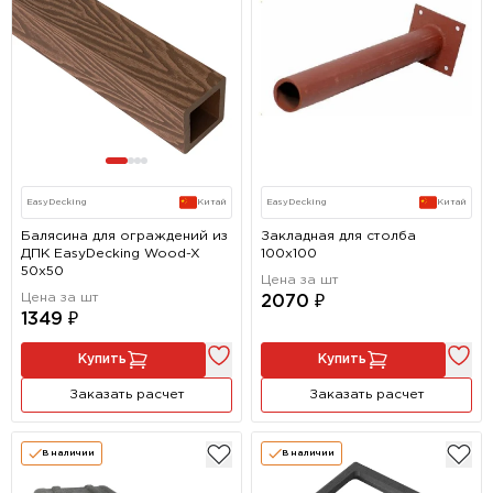
EasyDecking
Китай
EasyDecking
Китай
Балясина для ограждений из
Закладная для столба
ДПК EasyDecking Wood-X
100х100
50х50
Цена за шт
Цена за шт
2070 ₽
1349 ₽
Купить
Купить
Заказать расчет
Заказать расчет
В наличии
В наличии