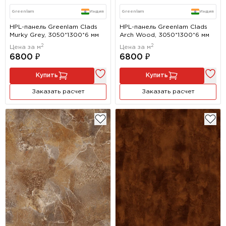
Greenlam
Индия
Greenlam
Индия
HPL-панель Greenlam Clads
HPL-панель Greenlam Clads
Murky Grey, 3050*1300*6 мм
Arch Wood, 3050*1300*6 мм
2
2
Цена за м
Цена за м
6800 ₽
6800 ₽
Купить
Купить
Заказать расчет
Заказать расчет