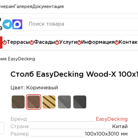
тнерам
Галерея
Документация
9
9
Террасы
Фасады
Услуги
Информация
Контак
ия EasyDecking
Столб EasyDecking Wood-X 100
Цвет: Коричневый
Бренд
EasyDecking
Страна
Китай
Размер
100х100х3010 мм