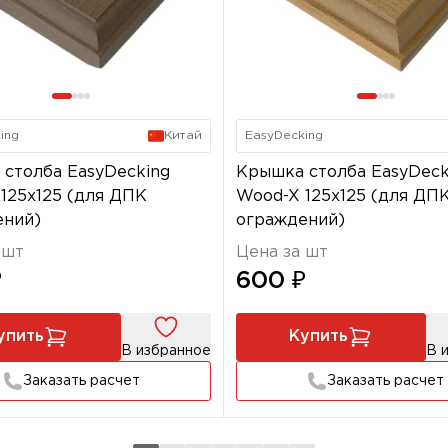
ing
Китай
EasyDecking
столба EasyDecking
Крышка столба EasyDeck
125х125 (для ДПК
Wood-X 125х125 (для ДП
ений)
ограждений)
 шт
Цена за шт
₽
600 ₽
упить
Купить
В избранное
В 
Заказать расчет
Заказать расчет