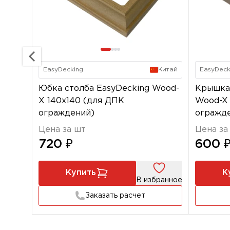
EasyDecking
Китай
EasyDeck
Юбка столба EasyDecking Wood-
Крышка 
X 140х140 (для ДПК
Wood-X 
ограждений)
огражд
Цена за шт
Цена за
720 ₽
600 
Купить
К
В избранное
Заказать расчет