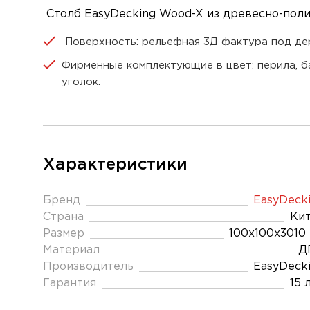
Столб EasyDecking Wood-X из древесно-полим
Поверхность: рельефная 3Д фактура под де
Фирменные комплектующие в цвет: перила, ба
уголок.
Характеристики
Бренд
EasyDeck
Страна
Ки
Размер
100х100х3010
Материал
Д
Производитель
EasyDeck
Гарантия
15 