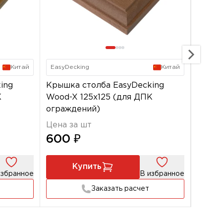
Китай
EasyDecking
Китай
EasyD
ing
Крышка столба EasyDecking
Крышк
К
Wood-X 125х125 (для ДПК
Wood-
ограждений)
ограж
Цена за шт
Цена 
600 ₽
600
Купить
избранное
В избранное
Заказать расчет