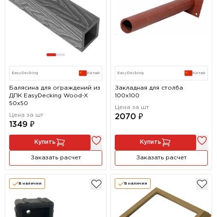
EasyDecking
Китай
EasyDecking
Китай
Балясина для ограждений из
Закладная для столба
ДПК EasyDecking Wood-X
100х100
50х50
Цена за шт
Цена за шт
2070 ₽
1349 ₽
Купить
Купить
Заказать расчет
Заказать расчет
В наличии
В наличии