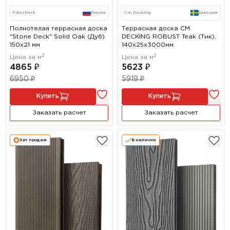
FiberDeck
Россия
Cm Decking
Швеция
Полнотелая террасная доска
Террасная доска CM
"Stone Deck" Solid Oak (Дуб)
DECKING ROBUST Teak (Тик),
150х21 мм
140х25х3000мм
2
2
Цена за м
Цена за м
4865 ₽
5623 ₽
6950 ₽
5919 ₽
Купить
Купить
Заказать расчет
Заказать расчет
Хит продаж
В наличии