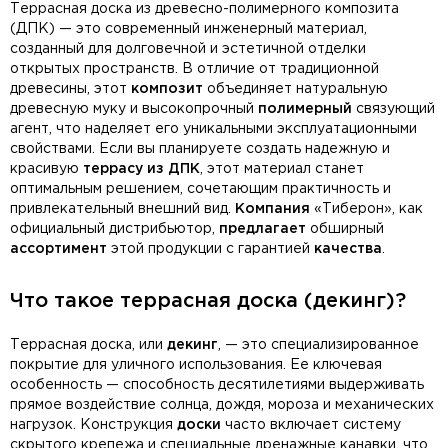
Террасная доска из древесно-полимерного композита
(ДПК) — это современный инженерный материал,
созданный для долговечной и эстетичной отделки
открытых пространств. В отличие от традиционной
древесины, этот
композит
объединяет натуральную
древесную муку и высокопрочный
полимерный
связующий
агент, что наделяет его уникальными эксплуатационными
свойствами. Если вы планируете создать надежную и
красивую
террасу из ДПК
, этот материал станет
оптимальным решением, сочетающим практичность и
привлекательный внешний вид.
Компания
«Тиберон», как
официальный дистрибьютор,
предлагает
обширный
ассортимент
этой продукции с гарантией
качества
.
Что такое террасная доска (декинг)?
Террасная доска, или
декинг
, — это специализированное
покрытие для уличного использования. Ее ключевая
особенность — способность десятилетиями выдерживать
прямое воздействие солнца, дождя, мороза и механических
нагрузок. Конструкция
доски
часто включает систему
скрытого крепежа и специальные дренажные канавки, что