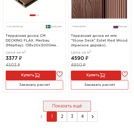
Cm Decking
Швеция
FiberDeck
Россия
Террасная доска CM
Террасная доска из мпк
DECKING FLAX, Merbau
"Stone Deck" Estet Red Wood
(Мербау), 138x20x3000мм
(Красное дерево)
38x20x3000мм
146х24x3000мм
2
2
Цена за м
Цена за м
3377 ₽
4590 ₽
4503 ₽
4950 ₽
Купить
Купить
Заказать расчет
Заказать расчет
Показать ещё
1
2
3
4