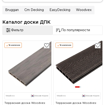
Bruggan
Cm Decking
EasyDecking
Woodvex
Каталог доски ДПК
Фильтр
По популярности
В наличии
В наличии
Woodvex
Южная Корея
Woodvex
Южная Корея
Террасная доска Woodvex
Террасная доска Woodvex