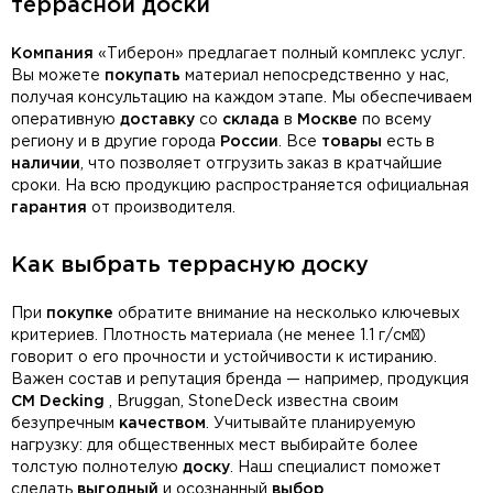
террасной доски
Компания
«Тиберон» предлагает полный комплекс услуг.
Вы можете
покупать
материал непосредственно у нас,
получая консультацию на каждом этапе. Мы обеспечиваем
оперативную
доставку
со
склада
в
Москве
по всему
региону и в другие города
России
. Все
товары
есть в
наличии
, что позволяет отгрузить заказ в кратчайшие
сроки. На всю продукцию распространяется официальная
гарантия
от производителя.
Как выбрать террасную доску
При
покупке
обратите внимание на несколько ключевых
критериев. Плотность материала (не менее 1.1 г/см³)
говорит о его прочности и устойчивости к истиранию.
Важен состав и репутация бренда — например, продукция
CM Decking
, Bruggan, StoneDeck известна своим
безупречным
качеством
. Учитывайте планируемую
нагрузку: для общественных мест выбирайте более
толстую полнотелую
доску
. Наш специалист поможет
сделать
выгодный
и осознанный
выбор
.