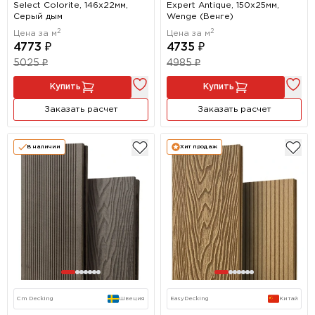
Select Colorite, 146x22мм,
Expert Antique, 150x25мм,
Серый дым
Wenge (Венге)
2
2
Цена за м
Цена за м
4773 ₽
4735 ₽
5025 ₽
4985 ₽
Купить
Купить
Заказать расчет
Заказать расчет
В наличии
Хит продаж
Cm Decking
Швеция
EasyDecking
Китай