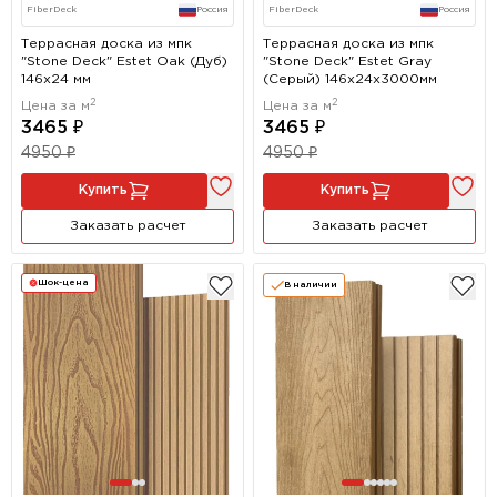
FiberDeck
Россия
FiberDeck
Россия
Террасная доска из мпк
Террасная доска из мпк
"Stone Deck" Estet Oak (Дуб)
"Stone Deck" Estet Gray
146х24 мм
(Серый) 146х24x3000мм
2
2
Цена за м
Цена за м
3465 ₽
3465 ₽
4950 ₽
4950 ₽
Купить
Купить
Заказать расчет
Заказать расчет
Шок-цена
В наличии