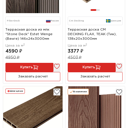
FiberDeck
Россия
Cm Decking
Швеция
Террасная доска из мпк
Террасная доска CM
"Stone Deck" Estet Wenge
DECKING FLAX, TEAK (Тик),
(Венге) 146х24x3000мм
138x20x3000мм
2
2
Цена за м
Цена за м
4590 ₽
3377 ₽
4950 ₽
4503 ₽
Купить
Купить
Заказать расчет
Заказать расчет
Шок-цена
В наличии