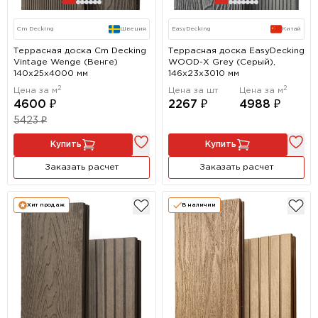
Cm Decking
Швеция
EasyDecking
Китай
Террасная доска Cm Decking
Террасная доска EasyDecking
Vintage Wenge (Венге)
WOOD-Х Grey (Серый),
140x25х4000 мм
146x23x3010 мм
2
2
Цена за м
Цена за шт
Цена за м
4600 ₽
2267 ₽
4988 ₽
5423 ₽
Купить
Купить
Заказать расчет
Заказать расчет
Хит продаж
В наличии