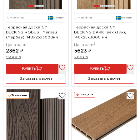
Cm Decking
Швеция
Cm Decking
Швеция
Террасная доска CM
Террасная доска CM
DECKING ROBUST Merbau
DECKING BARK Teak (Тик),
(Мербау), 140x25х3000мм
140х25х3000 мм
2
Цена за шт
Цена за м
2362 ₽
5623 ₽
2486 ₽
5919 ₽
Купить
Купить
Заказать расчет
Заказать расчет
Шок-цена
В наличии