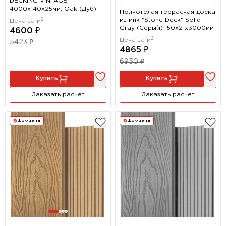
DECKING VINTAGE,
4000х140х25мм, Oak (Дуб)
Полнотелая террасная доска
2
из мпк "Stone Deck" Solid
Цена за м
Gray (Серый) 150х21x3000мм
4600 ₽
2
Цена за м
5423 ₽
4865 ₽
6950 ₽
Купить
Купить
Заказать расчет
Заказать расчет
Шок-цена
Шок-цена