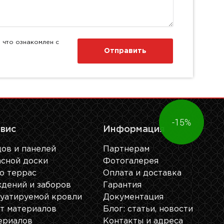
 что ознакомлен с
Отправить
-15%
рвис
Информация
ов и панелей
Партнерам
сной доски
Фотогалерея
о террас
Оплата и доставка
дений и заборов
Гарантия
уатируемой кровли
Документация
ет материалов
Блог: cтатьи, новости
ериалов
Контакты и адреса