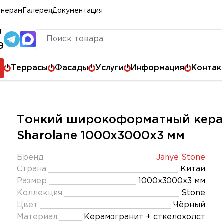
тнерам
Галерея
Документация
9
9
Террасы
Фасады
Услуги
Информация
Контак
Тонкий широкоформатный керам
Sharolane 1000x3000х3 мм
Бренд
Janye Stone
Страна
Китай
Размер
1000x3000x3 мм
Коллекция
Stone
Цвет
Чёрный
Материал
Керамогранит + сткелохолст