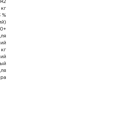
 м2
 кг
3 %
ий)
00+
для
ний
 кг
кий
ный
для
ера