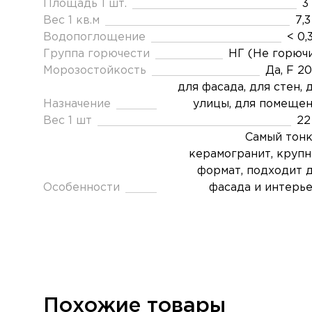
Площадь 1 шт.
3
Вес 1 кв.м
7,3
Водопоглощение
< 0,
Группа горючести
НГ (Не горюч
Морозостойкость
Да, F 2
для фасада, для стен, 
Назначение
улицы, для помеще
Вес 1 шт
22
Самый тон
керамогранит, круп
формат, подходит 
Особенности
фасада и интерь
Похожие товары