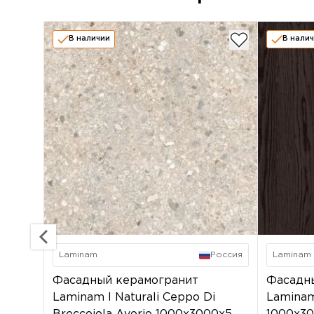
В наличии
В нали
Laminam
Россия
Laminam
Фасадный керамогранит
Фасадн
Laminam I Naturali Ceppo Di
Laminam