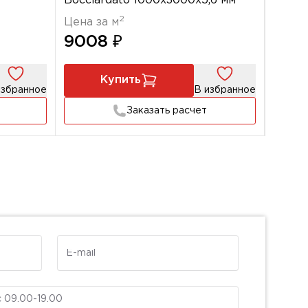
Bocciardato 1000x3000х5,6 мм
Statu
мм
2
Цена за м
Цена 
9008 ₽
900
Купить
избранное
В избранное
Заказать расчет
E-mail