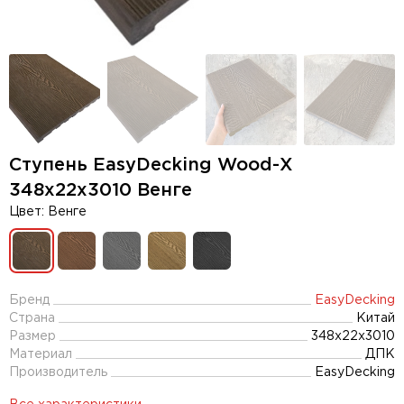
Ступень EasyDecking Wood-Х
348х22х3010 Венге
Цвет: Венге
Бренд
EasyDecking
Страна
Китай
Размер
348х22х3010
Материал
ДПК
Производитель
EasyDecking