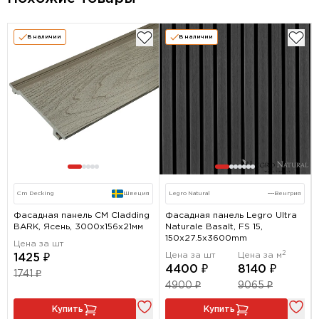
В наличии
В наличии
Cm Decking
Швеция
Legro Natural
---
Венгрия
Фасадная панель CM Cladding
Фасадная панель Legro Ultra
BARK, Ясень, 3000х156х21мм
Naturale Basalt, FS 15,
150х27.5х3600mm
Цена за шт
2
Цена за шт
Цена за м
1425 ₽
4400 ₽
8140 ₽
1741 ₽
4900 ₽
9065 ₽
Купить
Купить