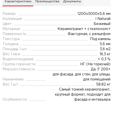
Характеристики
Преимущества
Документы
Размер
1200x3000x5,6 мм
Коллекция
I Naturali
Цвет
Бежевый
Материал
Керамогранит + сткелохолст
Поверхность
Фактурная, с рельефом
Текстура
Под камень
Толщина
5,6 мм
Площадь 1 шт.
3,6 м2
Вес 1 кв.м
16,3 кг
Водопоглощение
< 0,3 %
Группа горючести
НГ (Не горючий)
Морозостойкость
Да, F 200+
для фасада, для стен, для улицы,
Назначение
для помещений
Вес 1 шт
58,82 кг
Самый тонкий керамогранит,
крупный формат, подходит для
Особенности
фасада и интерьера