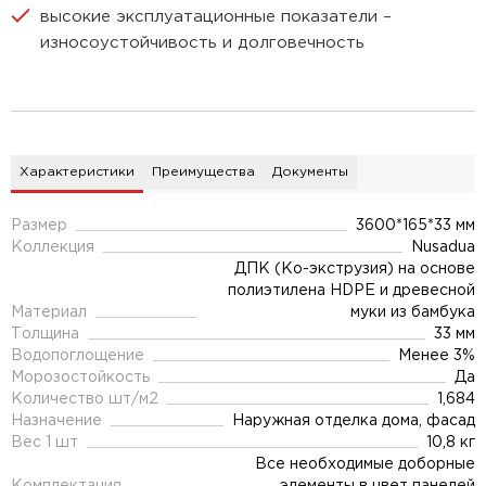
высокие эксплуатационные показатели –
износоустойчивость и долговечность
Характеристики
Преимущества
Документы
Размер
3600*165*33 мм
Коллекция
Nusadua
ДПК (Ко-экструзия) на основе
полиэтилена HDPE и древесной
Материал
муки из бамбука
Толщина
33 мм
Водопоглощение
Менее 3%
Морозостойкость
Да
Количество шт/м2
1,684
Назначение
Наружная отделка дома, фасад
Вес 1 шт
10,8 кг
Все необходимые доборные