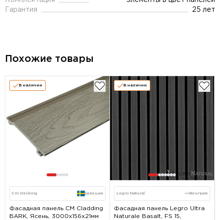
Комплектация
элементы в цвет панелей
Гарантия
25 лет
Похожие товары
В наличии
В наличии
Cm Decking
Швеция
Legro Natural
---
Венгрия
Фасадная панель CM Cladding
Фасадная панель Legro Ultra
BARK, Ясень, 3000х156х21мм
Naturale Basalt, FS 15,