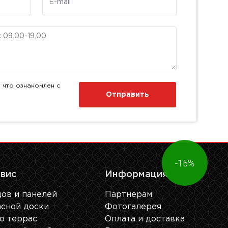
 что ознакомлен с
Отправить
-15%
рвис
Информация
ов и панелей
Партнерам
сной доски
Фотогалерея
о террас
Оплата и доставка