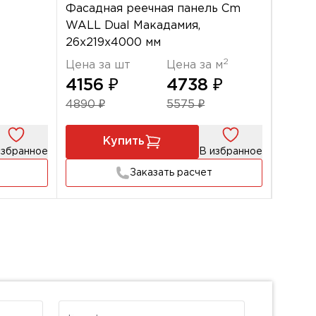
Фасадная реечная панель Cm
Цена 
WALL Dual Макадамия,
266
26х219х4000 мм
2
Цена за шт
Цена за м
4156 ₽
4738 ₽
4890 ₽
5575 ₽
Купить
избранное
В избранное
Заказать расчет
E-mail