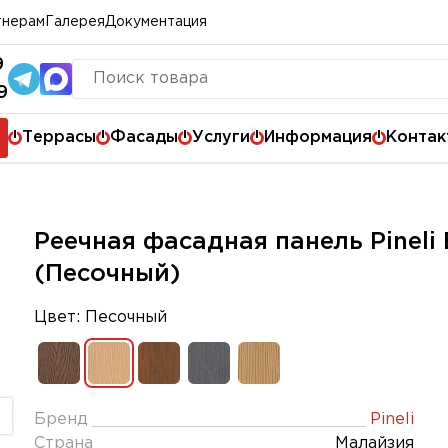
тнерам
Галерея
Документация
9
9
Террасы
Фасады
Услуги
Информация
Контак
Реечная фасадная панель Pineli B
(Песочный)
Цвет: Песочный
Бренд
Pineli
Страна
Малайзия