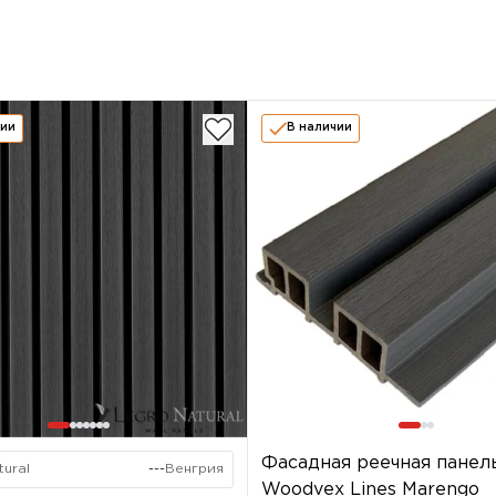
чии
В наличии
Фасадная реечная панел
tural
---
Венгрия
Woodvex Lines Marengo