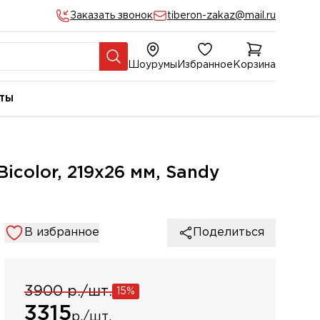
Заказать звонок
tiberon-zakaz@mail.ru
Шоурумы
Избранное
Корзина
ты
icolor, 219х26 мм, Sandy
В избранное
Поделиться
3900 р./шт.
15%
3315
р./шт.