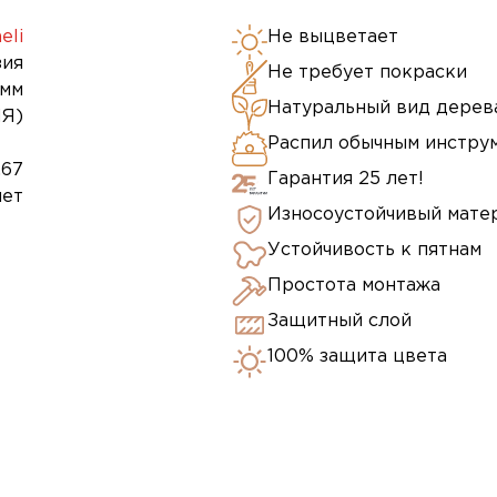
eli
Не выцветает
зия
Не требует покраски
 мм
Натуральный вид дерев
Я)
Распил обычным инстру
,67
Гарантия 25 лет!
лет
Износоустойчивый мате
Устойчивость к пятнам
Простота монтажа
Защитный слой
100% защита цвета