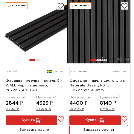
В наличии
В наличии
Cm Wall
Швеция
Legro Natural
---
Венгрия
Фасадная реечная панель CM
Фасадная панель Legro Ultra
WALL Черное дерево,
Naturale Basalt, FS 15,
26х219х3000 мм
150х27.5х3600mm
2
2
Цена за шт
Цена за м
Цена за шт
Цена за м
2844 ₽
4323 ₽
4400 ₽
8140 ₽
3346 ₽
5086 ₽
4900 ₽
9065 ₽
Купить
Купить
Заказать расчет
Заказать расчет