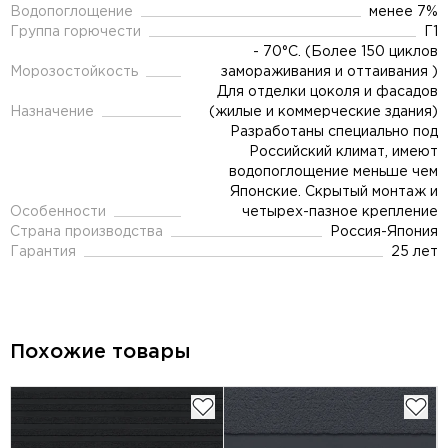
Водопоглощение
менее 7%
Группа горючести
Г1
- 70°C. (Более 150 циклов
Морозостойкость
замораживания и оттаивания )
Для отделки цоколя и фасадов
Назначение
(жилые и коммерческие здания)
Разработаны специально под
Российский климат, имеют
водопоглощение меньше чем
Японские. Скрытый монтаж и
Особенности
четырех-пазное крепление
Страна производства
Россия-Япония
Гарантия
25 лет
Похожие товары