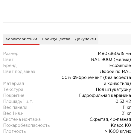
Характеристики
Преимущества
Документы
Размер
1480х360х15 мм
Цвет
RAL 9003 (Белый)
Бренд
EcoSimple
Цвет под заказ
Любой по RAL
100% Фиброцемент (без асбеста
Материал
и хризотила)
Текстура
Под штукатурку
Покрытие
Гидрофильная керамика
Площадь 1 шт.
0.53 м2
Вес панели
11 кг
Вес 1 кв.м
21 кг
Система монтажа
Скрытая, 4х-пазная
Пожаробезопасность
Класс К0
Плотность
> 1600 кг/м³