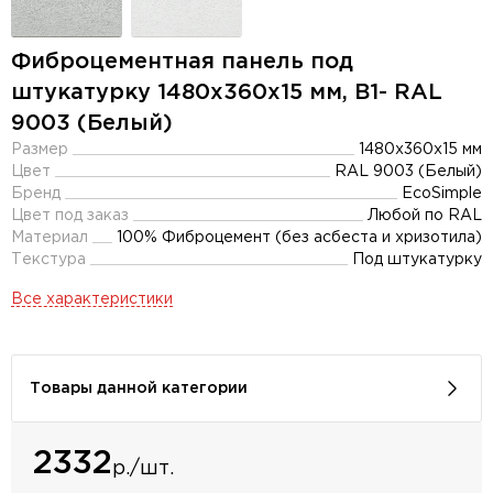
Фиброцементная панель под
штукатурку 1480х360х15 мм, B1- RAL
9003 (Белый)
Размер
1480х360х15 мм
Цвет
RAL 9003 (Белый)
Бренд
EcoSimple
Цвет под заказ
Любой по RAL
Материал
100% Фиброцемент (без асбеста и хризотила)
Текстура
Под штукатурку
Все характеристики
Товары данной категории
2332
р./шт.