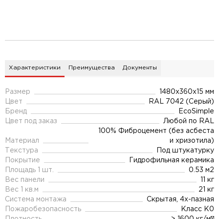
Характеристики
Преимущества
Документы
Размер
1480х360х15 мм
Цвет
RAL 7042 (Серый)
Бренд
EcoSimple
Цвет под заказ
Любой по RAL
100% Фиброцемент (без асбеста
Материал
и хризотила)
Текстура
Под штукатурку
Покрытие
Гидрофильная керамика
Площадь 1 шт.
0.53 м2
Вес панели
11 кг
Вес 1 кв.м
21 кг
Система монтажа
Скрытая, 4х-пазная
Пожаробезопасность
Класс К0