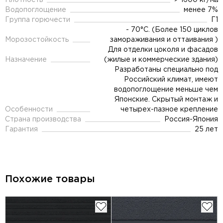
Плотность
> 1600 кг/м³
Водопоглощение
менее 7%
Группа горючести
Г1
- 70°C. (Более 150 циклов
Морозостойкость
замораживания и оттаивания )
Для отделки цоколя и фасадов
Назначение
(жилые и коммерческие здания)
Разработаны специально под
Российский климат, имеют
водопоглощение меньше чем
Японские. Скрытый монтаж и
Особенности
четырех-пазное крепление
Страна производства
Россия-Япония
Гарантия
25 лет
Похожие товары