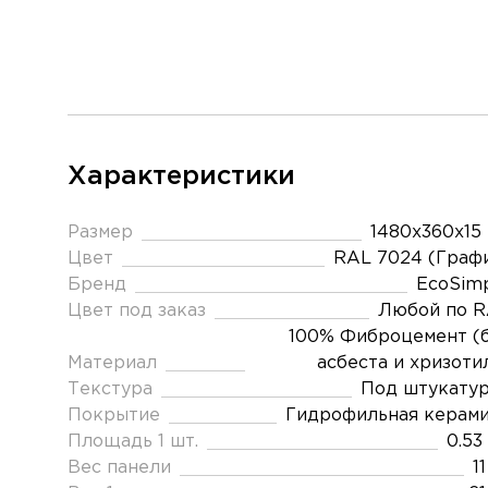
Характеристики
Размер
1480х360х15
Цвет
RAL 7024 (Граф
Бренд
EcoSim
Цвет под заказ
Любой по 
100% Фиброцемент (
Материал
асбеста и хризоти
Текстура
Под штукату
Покрытие
Гидрофильная керам
Площадь 1 шт.
0.53
Вес панели
11