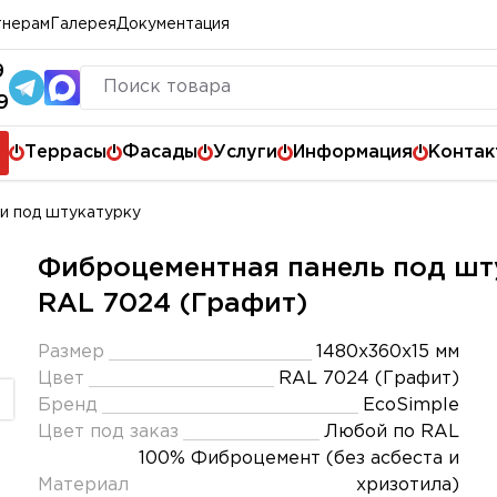
тнерам
Галерея
Документация
9
9
Террасы
Фасады
Услуги
Информация
Контак
и под штукатурку
Фиброцементная панель под шту
RAL 7024 (Графит)
Размер
1480х360х15 мм
Цвет
RAL 7024 (Графит)
Бренд
EcoSimple
Цвет под заказ
Любой по RAL
100% Фиброцемент (без асбеста и
Материал
хризотила)