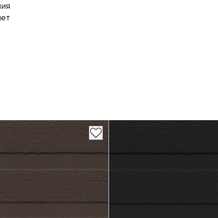
ния
лет