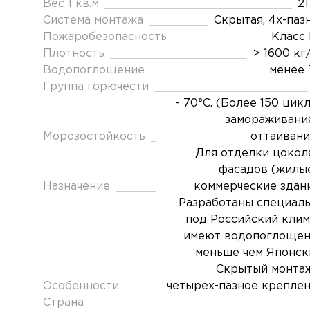
Вес 1 кв.м
21
Система монтажа
Скрытая, 4х-паз
Пожаробезопасность
Класс
Плотность
> 1600 кг
Водопоглощение
менее
Группа горючести
- 70°C. (Более 150 цик
замораживани
Морозостойкость
оттаивани
Для отделки цокол
фасадов (жилы
Назначение
коммерческие здан
Разработаны специал
под Российский клим
имеют водопоглоще
меньше чем Японск
Скрытый монта
Особенности
четырех-пазное крепле
Страна