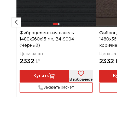
Фиброцементная панель
Фиброц
1480х360х15 мм, B4-9004
1480х36
(Черный)
коричн
Цена за шт
Цена за
2332 ₽
2332 
Купить
К
В избранное
Заказать расчет