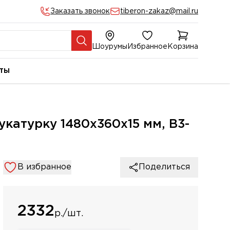
Заказать звонок
tiberon-zakaz@mail.ru
Шоурумы
Избранное
Корзина
ты
катурку 1480х360х15 мм, B3-
В избранное
Поделиться
2332
р./шт.