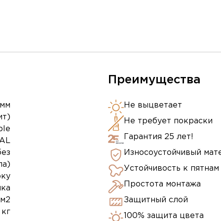
Преимущества
 мм
Не выцветает
ит)
Не требует покраски
ple
Гарантия 25 лет!
RAL
без
Износоустойчивый мат
ла)
Устойчивость к пятнам
рку
Простота монтажа
ика
 м2
Защитный слой
 кг
100% защита цвета