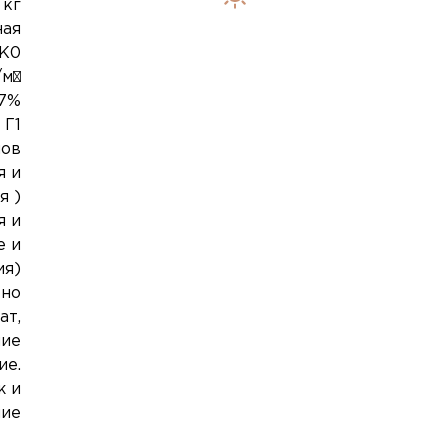
 кг
ная
 К0
/м³
 7%
Г1
лов
я и
я )
я и
е и
ия)
ьно
ат,
ние
ие.
ж и
ние