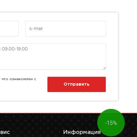
E-mail
 что ознакомлен с
Отправить
-15%
рвис
Информация