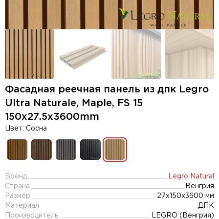
Фасадная реечная панель из дпк Legro
Ultra Naturale, Maple, FS 15
150х27.5х3600mm
Цвет: Сосна
Бренд
Legro Natural
Страна
Венгрия
Размер
27x150x3600 мм
Материал
ДПК
Производитель
LEGRO (Венгрия)