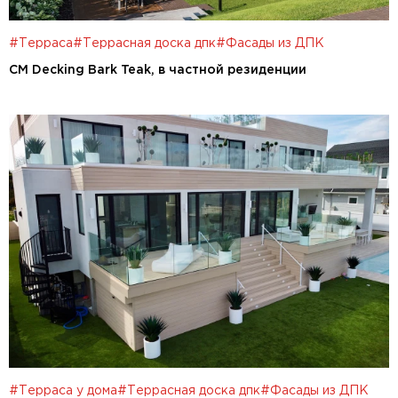
#Терраса
#Террасная доска дпк
#Фасады из ДПК
CM Decking Bark Teak, в частной резиденции
#Терраса у дома
#Террасная доска дпк
#Фасады из ДПК