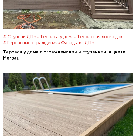
# Cтупени ДПК
#Терраса у дома
#Террасная доска дпк
#Террасные ограждения
#Фасады из ДПК
Терраса у дома с ограждениями и ступенями, в цвете
Merbau