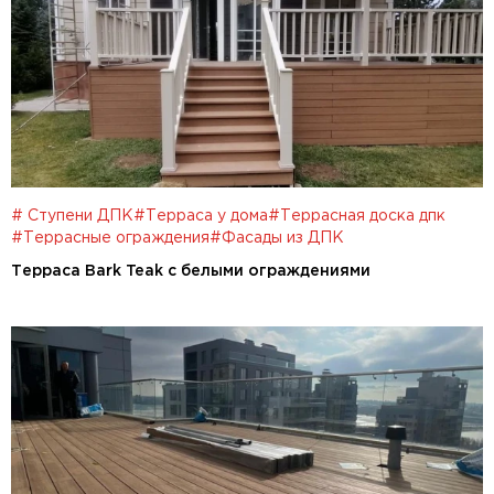
# Cтупени ДПК
#Терраса у дома
#Террасная доска дпк
#Террасные ограждения
#Фасады из ДПК
Терраса Bark Teak c белыми ограждениями