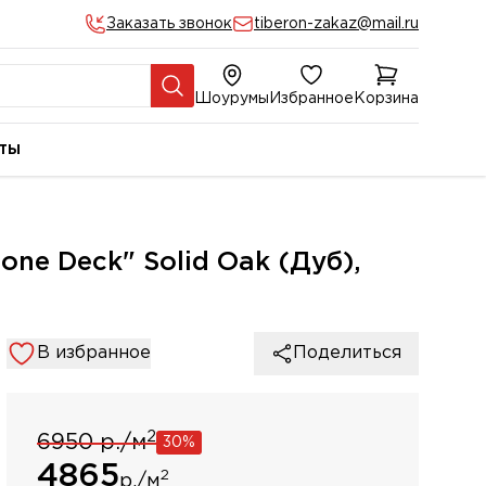
Заказать звонок
tiberon-zakaz@mail.ru
Шоурумы
Избранное
Корзина
ты
ne Deck" Solid Oak (Дуб),
В избранное
Поделиться
2
6950 р./м
30%
4865
2
р./м