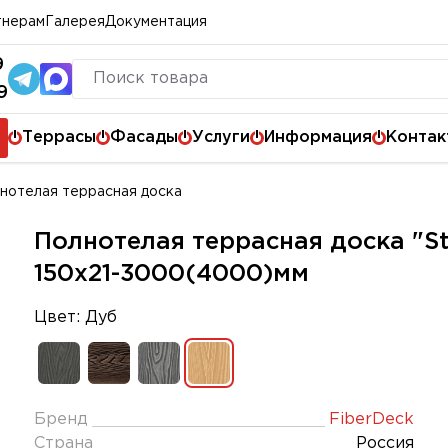
тнерам
Галерея
Документация
9
9
Террасы
Фасады
Услуги
Информация
Контак
нотелая террасная доска
Полнотелая террасная доска "Sto
150х21-3000(4000)мм
Цвет: Дуб
Бренд
FiberDeck
Страна
Россия