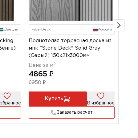
FiberDeck
Россия
Швеция
Полнотелая террасная доска из
cking
мпк "Stone Deck" Solid Gray
енге),
(Серый) 150х21x3000мм
2
Цена за м
4865 ₽
6950 ₽
Купить
избранное
В избранное
Заказать расчет