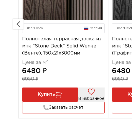
FiberDeck
Россия
FiberDec
Полнотелая террасная доска из
Полноте
мпк "Stone Deck" Solid Wenge
мпк "Sto
(Венге), 150х21x3000мм
(Графит
2
Цена за м
Цена за
6480 ₽
6480
6950 ₽
6950 ₽
Купить
К
В избранное
Заказать расчет