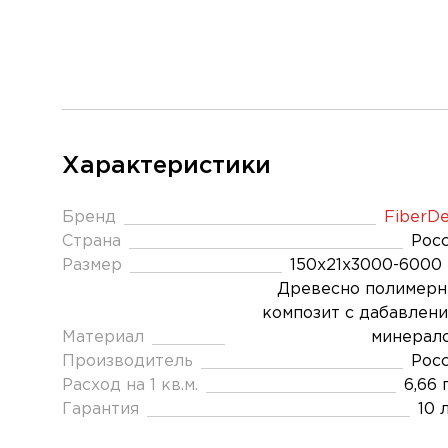
Характеристики
Бренд
FiberD
Страна
Рос
Размер
150х21х3000-6000
Древесно полимер
композит с дабавлен
Материал
минерал
Производитель
Рос
Расход на 1 кв.м.
6,66 п
Гарантия
10 