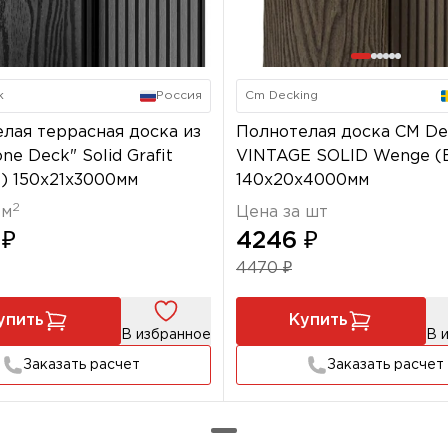
k
Россия
Cm Decking
лая террасная доска из
Полнотелая доска CM De
ne Deck" Solid Grafit
VINTAGE SOLID Wenge (В
) 150х21x3000мм
140x20х4000мм
2
 м
Цена за шт
 ₽
4246 ₽
4470 ₽
упить
Купить
В избранное
В 
Заказать расчет
Заказать расчет