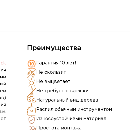
Преимущества
eck
Гарантия 10 лет!
сия
Не скользит
 мм
Не выцветает
ный
ием
Не требует покраски
ов)
Натуральный вид дерева
сия
Распил обычным инструментом
.м.
лет
Износоустойчивый материал
Простота монтажа