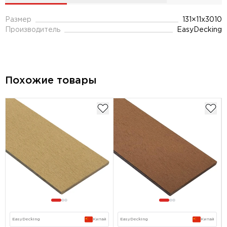
Размер
131×11х3010
Производитель
EasyDecking
Похожие товары
EasyDecking
Китай
EasyDecking
Китай