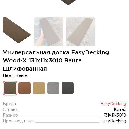
Универсальная доска EasyDecking
Wood-X 131х11х3010 Венге
Шлифованная
Цвет: Венге
Бренд
EasyDecking
Страна
Китай
Размер
131×11х3010
Производитель
EasyDecking