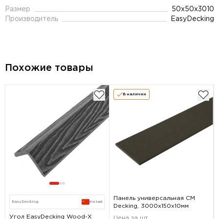
Размер
50х50х3010
Производитель
EasyDecking
Похожие товары
В наличии
Панель универсальная CM
EasyDecking
Китай
Decking, 3000х150х10мм
Угол EasyDecking Wood-Х
Цена за шт