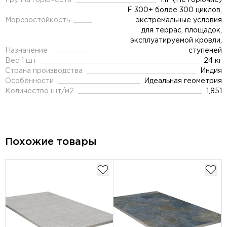
Группа горючести
НГ (Не горючие)
F 300+ более 300 циклов,
Морозостойкость
экстремальные условия
для террас, площадок,
эксплуатируемой кровли,
Назначение
ступеней
Вес 1 шт
24 кг
Страна производства
Индия
Особенности
Идеальная геометрия
Количество шт/м2
1,851
Похожие товары