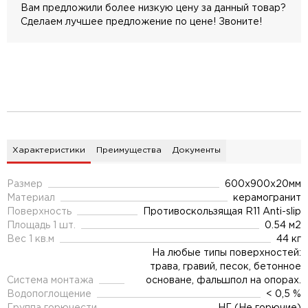
Вам предложили более низкую цену за данный товар?
Сделаем лучшее предложение по цене! Звоните!
Характеристики
Преимущества
Документы
Размер
600x900x20мм
Материал
керамогранит
Поверхность
Противоскользящая R11 Anti-slip
Площадь 1 шт.
0.54 м2
Вес 1 кв.м
44 кг
На любые типы поверхностей:
трава, гравий, песок, бетонное
Система монтажа
основане, фальшпол на опорах.
Водопоглощение
< 0,5 %