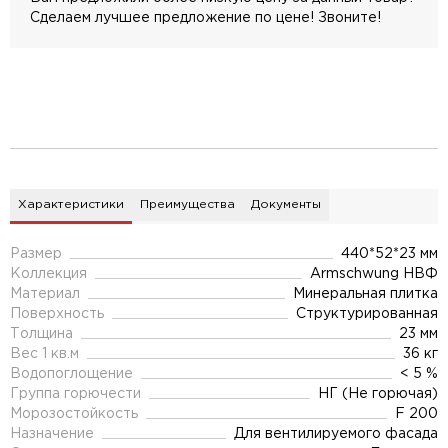
Сделаем лучшее предложение по цене! Звоните!
Характеристики
Преимущества
Документы
Размер
440*52*23 мм
Коллекция
Armschwung НВФ
Материал
Минеральная плитка
Поверхность
Структурированная
Толщина
23 мм
Вес 1 кв.м
36 кг
Водопоглощение
< 5 %
Группа горючести
НГ (Не горючая)
Морозостойкость
F 200
Назначение
Для вентилируемого фасада