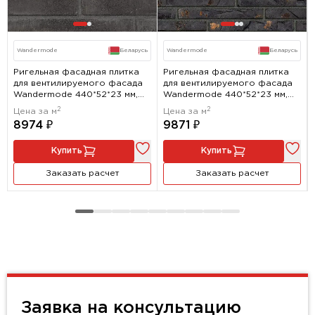
Wandermode
Беларусь
Wandermode
Беларусь
Ригельная фасадная плитка
Ригельная фасадная плитка
для вентилируемого фасада
для вентилируемого фасада
Wandermode 440*52*23 мм,
Wandermode 440*52*23 мм,
Armschwung НВФ Schwarze
Gestalt НВФ Goldenes Mantra
2
2
Цена за м
Цена за м
Lava
8974 ₽
9871 ₽
Купить
Купить
Заказать расчет
Заказать расчет
Заявка на консультацию