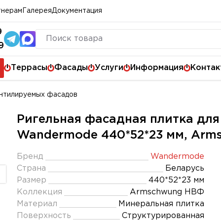
тнерам
Галерея
Документация
9
9
Террасы
Фасады
Услуги
Информация
Контак
ентилируемых фасадов
Ригельная фасадная плитка дл
Wandermode 440*52*23 мм, Arm
Бренд
Wandermode
Страна
Беларусь
Размер
440*52*23 мм
Коллекция
Armschwung НВФ
Материал
Минеральная плитка
Поверхность
Структурированная