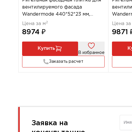
Ригельная фасадная плитка для
Ригельн
вентилируемого фасада
вентили
Wandermode 440*52*23 мм,
Wanderm
Armschwung НВФ Schwarzer
Gestalt
2
Цена за м
Цена за
Samt
8974 ₽
9871 
Купить
К
В избранное
Заказать расчет
Имя
Заявка на