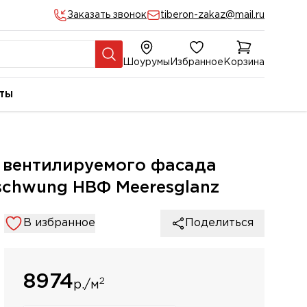
Заказать звонок
tiberon-zakaz@mail.ru
Шоурумы
Избранное
Корзина
ты
я вентилируемого фасада
schwung НВФ Meeresglanz
В избранное
Поделиться
8974
2
р./м