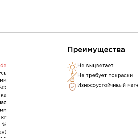
Преимущества
de
Не выцветает
усь
Не требует покраски
 мм
Износоустойчивый мат
ВФ
тка
ная
 мм
 кг
5 %
ая)