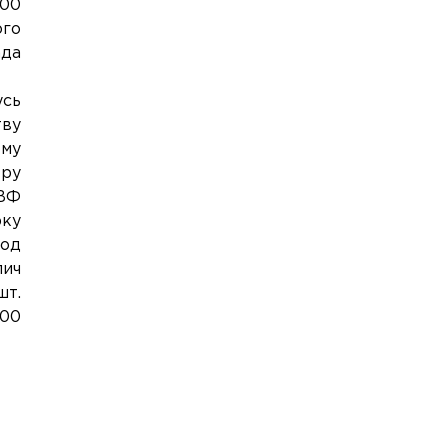
200
ого
ада
усь
тву
ому
еру
НВФ
рку
под
пич
шт.
500