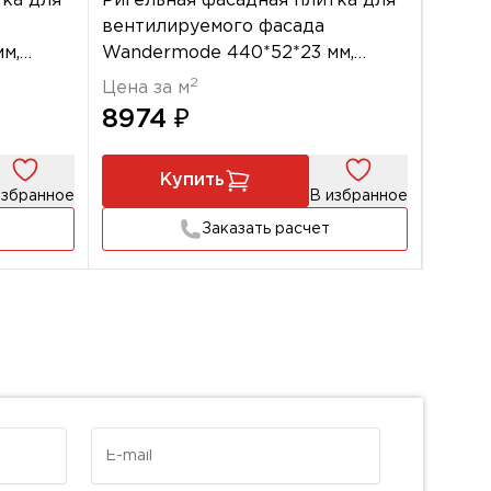
тка для
Ригельная фасадная плитка для
Ригел
вентилируемого фасада
венти
м,
Wandermode 440*52*23 мм,
Wande
 Braun
Armschwung НВФ Zeitloser Sand
Armsc
2
Цена за м
Цена 
Weinr
8974 ₽
897
Купить
избранное
В избранное
Заказать расчет
E-mail