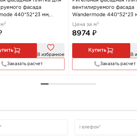
ая фасадная плитка для
Ригельная фасадная пли
руемого фасада
вентилируемого фасада
ode 440*52*23 мм,
Wandermode 440*52*23 м
 НВФ Goldenes Mantra
Armschwung НВФ Zephyr
2
2
 м
Цена за м
₽
8974 ₽
упить
Купить
В избранное
В 
Заказать расчет
Заказать расчет
Телефон