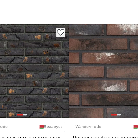
ode
Беларусь
Wandermode