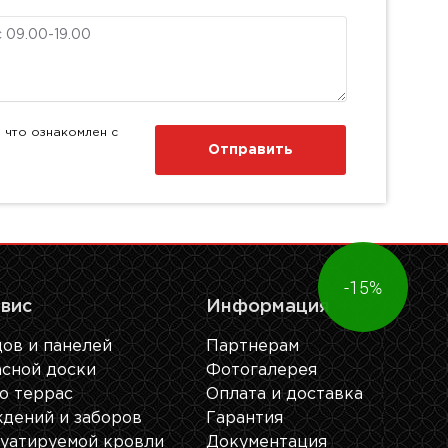
 что ознакомлен с
Отправить
Получите
-15%
скидку!
рвис
Информация
ов и панелей
Партнерам
сной доски
Фотогалерея
о террас
Оплата и доставка
дений и заборов
Гарантия
уатируемой кровли
Документация