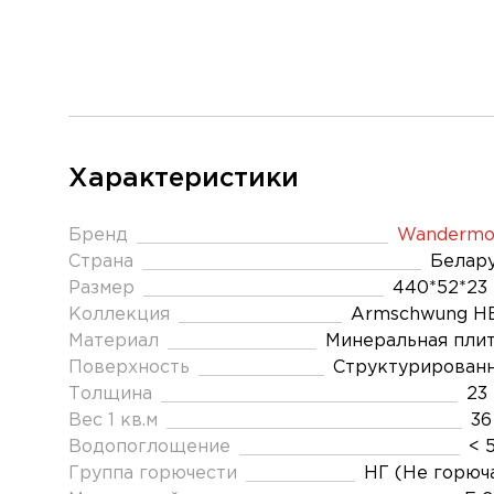
Характеристики
Бренд
Wandermo
Страна
Белар
Размер
440*52*23
Коллекция
Armschwung Н
Материал
Минеральная пли
Поверхность
Структурирован
Толщина
23
Вес 1 кв.м
36
Водопоглощение
< 
Группа горючести
НГ (Не горюч