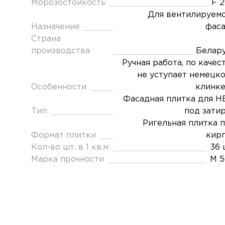
Морозостойкость
F 
Для вентилируем
Назначение
фас
Страна
производства
Белар
Ручная работа, по качес
не уступает немецк
Особенности
клинк
Фасадная плитка для 
Тип
под зати
Ригельная плитка 
Формат плитки
кир
Кол-во шт. в 1 кв.м
36 
Марка прочности
М 