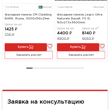
Cm Decking
Швеция
Legro Natural
---
Венгрия
Фасадная панель CM Cladding
Фасадная панель Legro Ultra
BARK, Ясень, 3000х156х21мм
Naturale Basalt, FS 15,
150х27.5х3600mm
Цена за шт
2
Цена за шт
Цена за м
1425 ₽
4400 ₽
8140 ₽
1741 ₽
4900 ₽
9065 ₽
Купить
Купить
Заказать расчет
Заказать расчет
Заявка на консультацию