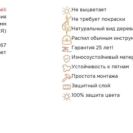
eli
Не выцветает
зия
Не требует покраски
 мм
Натуральный вид дерев
Я)
Распил обычным инстру
,67
Гарантия 25 лет!
лет
Износоустойчивый мате
Устойчивость к пятнам
Простота монтажа
Защитный слой
100% защита цвета