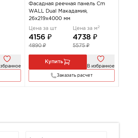
Фасадная реечная панель Cm
Цена 
WALL Dual Макадамия,
266
26х219х4000 мм
2
Цена за шт
Цена за м
4156 ₽
4738 ₽
4890 ₽
5575 ₽
Купить
избранное
В избранное
Заказать расчет
E-mail