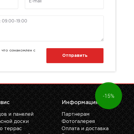
 что ознакомлен с
Отправить
-15%
рвис
Информация
ов и панелей
Партнерам
сной доски
Фотогалерея
о террас
Оплата и доставка