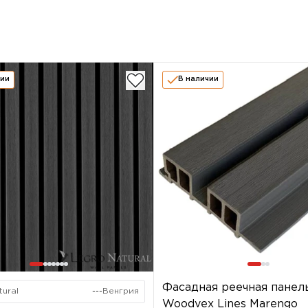
чии
В наличии
Фасадная реечная панел
tural
---
Венгрия
Woodvex Lines Marengo