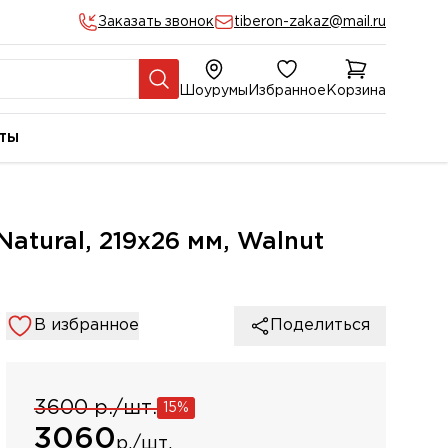
Заказать звонок
tiberon-zakaz@mail.ru
Шоурумы
Избранное
Корзина
ты
Natural, 219х26 мм, Walnut
В избранное
Поделиться
3600 р./шт.
15%
3060
р./шт.