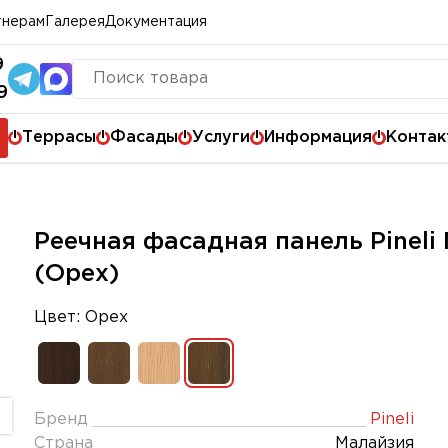
тнерам
Галерея
Документация
9
9
Террасы
Фасады
Услуги
Информация
Контак
Реечная фасадная панель Pineli 
(Орех)
Цвет: Орех
Бренд
Pineli
Страна
Малайзия