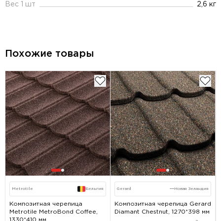
Вес 1 шт
2,6 кг
Похожие товары
Metrotile
Бельгия
Gerard
---
Новая Зеландия
Композитная черепица
Композитная черепица Gerard
Metrotile MetroBond Coffee,
Diamant Chestnut, 1270*398 мм
1330*410 мм