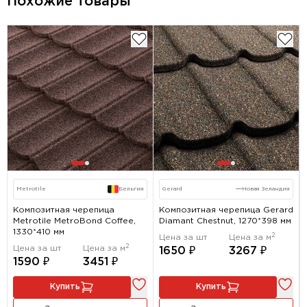
Похожие товары
Metrotile
Бельгия
Gerard
---
Новая Зеландия
Композитная черепица
Композитная черепица Gerard
Metrotile MetroBond Coffee,
Diamant Chestnut, 1270*398 мм
1330*410 мм
2
Цена за шт
Цена за м
2
Цена за шт
Цена за м
1650 ₽
3267 ₽
1590 ₽
3451 ₽
Купить
Купить