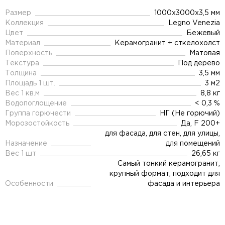
Размер
1000x3000x3,5 мм
Коллекция
Legno Venezia
Цвет
Бежевый
Материал
Керамогранит + сткелохолст
Поверхность
Матовая
Текстура
Под дерево
Толщина
3,5 мм
Площадь 1 шт.
3 м2
Вес 1 кв.м
8,8 кг
Водопоглощение
< 0,3 %
Группа горючести
НГ (Не горючий)
Морозостойкость
Да, F 200+
для фасада, для стен, для улицы,
Назначение
для помещений
Вес 1 шт
26,65 кг
Самый тонкий керамогранит,
крупный формат, подходит для
Особенности
фасада и интерьера