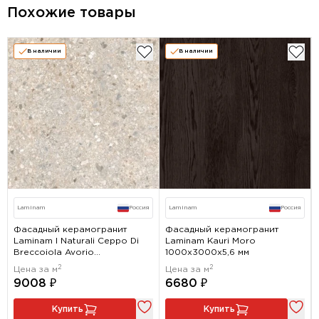
Похожие товары
В наличии
В наличии
Laminam
Россия
Laminam
Россия
Фасадный керамогранит
Фасадный керамогранит
Laminam I Naturali Ceppo Di
Laminam Kauri Moro
Breccoiola Avorio
1000x3000х5,6 мм
1000x3000х5,6 мм
2
2
Цена за м
Цена за м
9008 ₽
6680 ₽
Купить
Купить