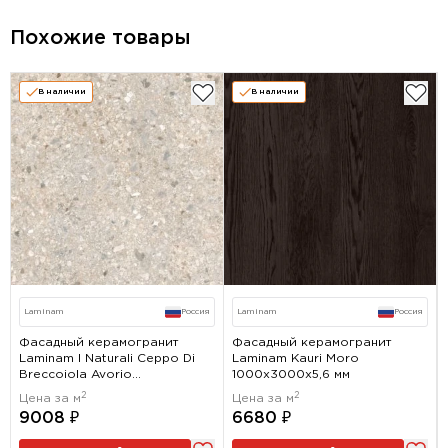
Похожие товары
В наличии
В наличии
Laminam
Россия
Laminam
Россия
Фасадный керамогранит
Фасадный керамогранит
Laminam I Naturali Ceppo Di
Laminam Kauri Moro
Breccoiola Avorio
1000x3000х5,6 мм
1000x3000х5,6 мм
2
2
Цена за м
Цена за м
9008 ₽
6680 ₽