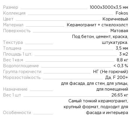
Размер
1000x3000x3,5 мм
Коллекция
Fokos
Цвет
Коричневый
Материал
Керамогранит + сткелохолст
Поверхность
Матовая
Под бетон, цемент, краска,
Текстура
штукатурка.
Толщина
3,5 мм
Площадь 1 шт.
3 м2
Вес 1 кв.м
8,8 кг
Водопоглощение
< 0,3 %
Группа горючести
НГ (Не горючий)
Морозостойкость
Да, F 200+
для фасада, для стен, для улицы,
Назначение
для помещений
Вес 1 шт
26,65 кг
Самый тонкий керамогранит,
крупный формат, подходит для
Особенности
фасада и интерьера