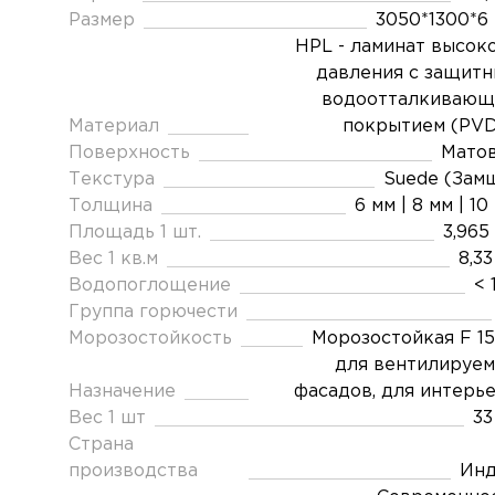
Размер
3050*1300*6
HPL - ламинат высок
давления с защит
водоотталкивающ
Материал
покрытием (PV
Поверхность
Мато
Текстура
Suede (Зам
Толщина
6 мм | 8 мм | 10
Площадь 1 шт.
3,965
Вес 1 кв.м
8,33
Водопоглощение
< 
Группа горючести
Морозостойкость
Морозостойкая F 1
для вентилируе
Назначение
фасадов, для интерь
Вес 1 шт
33
Страна
производства
Инд