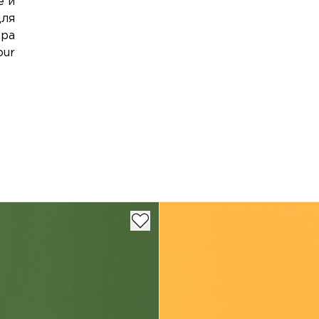
е и
для
ера
our