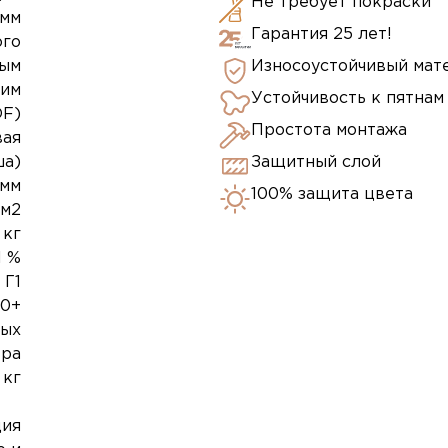
Не требует покраски
 мм
Гарантия 25 лет!
ого
ным
Износоустойчивый мат
им
Устойчивость к пятнам
DF)
Простота монтажа
вая
ша)
Защитный слой
 мм
100% защита цвета
 м2
 кг
1 %
Г1
50+
мых
ера
 кг
ия