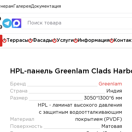
тнерам
Галерея
Документация
9
9
Террасы
Фасады
Услуги
Информация
Контак
HPL-панель Greenlam Clads Harb
Бренд
Greenlam
Страна
Индия
Размер
3050*1300*6 мм
HPL - ламинат высокого давления
с защитным водоотталкивающим
Материал
покрытием (PVDF)
Поверхность
Матовая