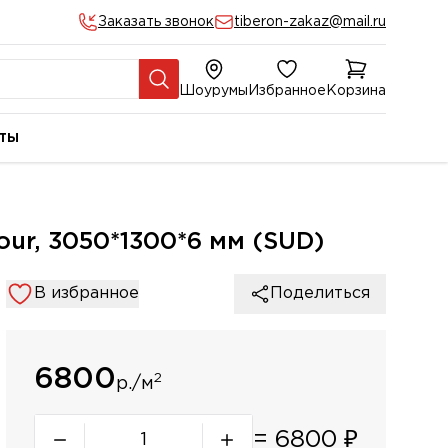
Заказать звонок
tiberon-zakaz@mail.ru
Шоурумы
Избранное
Корзина
ты
our, 3050*1300*6 мм (SUD)
В избранное
Поделиться
6800
2
р./м
=
6800
₽