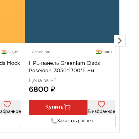
Индия
Greenlam
Индия
Green
ads Mock
HPL-панель Greenlam Clads
HPL-п
Poseidon, 3050*1300*6 мм
Roseb
2
Цена за м
Цена 
6800 ₽
680
Купить
избранное
В избранное
Заказать расчет