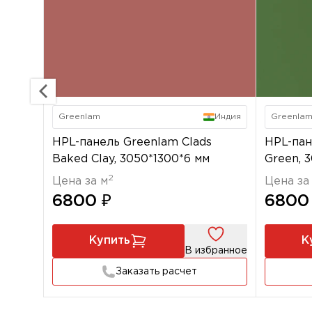
Greenlam
Индия
Greenla
HPL-панель Greenlam Clads
HPL-пан
Baked Clay, 3050*1300*6 мм
Green, 
2
Цена за м
Цена за
6800 ₽
6800
Купить
К
В избранное
Заказать расчет