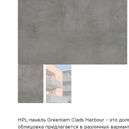
HPL-панель Greenlam Clads Harbour – это до
облицовка предлагается в различных вариан