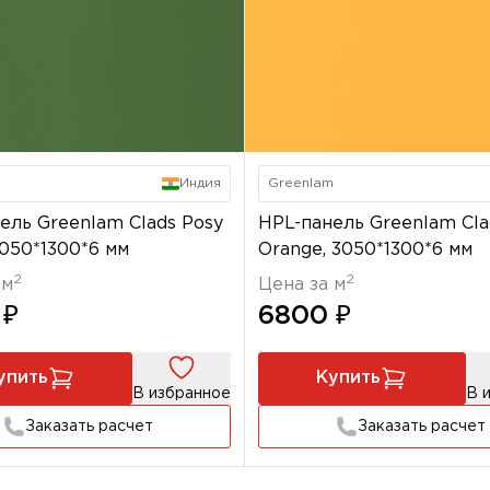
m
Индия
Greenlam
ель Greenlam Clads Posy
HPL-панель Greenlam Cl
3050*1300*6 мм
Orange, 3050*1300*6 мм
2
2
 м
Цена за м
 ₽
6800 ₽
упить
Купить
В избранное
В 
Заказать расчет
Заказать расчет