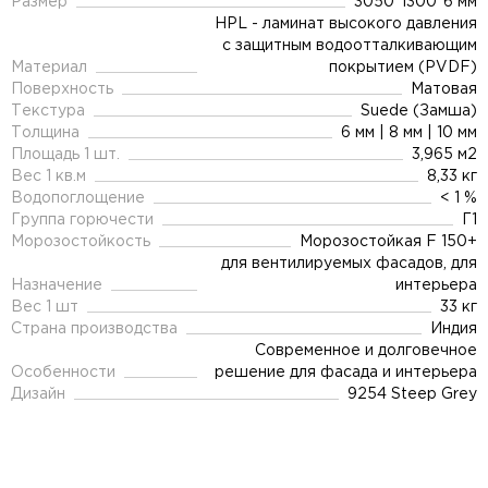
Размер
3050*1300*6 мм
HPL - ламинат высокого давления
с защитным водоотталкивающим
Материал
покрытием (PVDF)
Поверхность
Матовая
Текстура
Suede (Замша)
Толщина
6 мм | 8 мм | 10 мм
Площадь 1 шт.
3,965 м2
Вес 1 кв.м
8,33 кг
Водопоглощение
< 1 %
Группа горючести
Г1
Морозостойкость
Морозостойкая F 150+
для вентилируемых фасадов, для
Назначение
интерьера
Вес 1 шт
33 кг
Страна производства
Индия
Современное и долговечное
Особенности
решение для фасада и интерьера
Дизайн
9254 Steep Grey