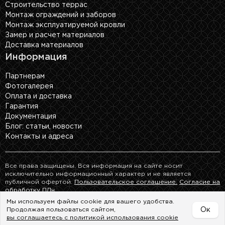
Строительство террас
Монтаж ограждений и заборов
Монтаж эксплуатируемой кровли
Замер и расчет материалов
Доставка материалов
Информация
Партнерам
Фотогалерея
Оплата и доставка
Гарантия
Документация
Блог: cтатьи, новости
Контакты и адреса
Все права защищены. Вся информация на сайте носит
исключительно информационный характер и не является
публичной офертой.
Пользовательское соглашение.
Согласие на
обработку ПДн.
Мы используем файлы cookie для вашего удобства.
Продолжая пользоваться сайтом,
Ок
Telegram
MAX
WhatsApp
вы соглашаетесь с политикой использования cookie