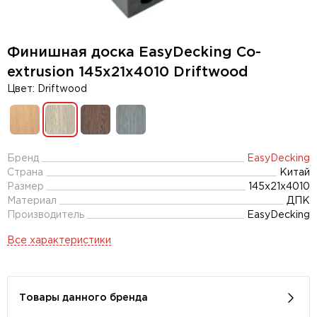
Финишная доска EasyDecking Co-
extrusion 145х21х4010 Driftwood
Цвет: Driftwood
Бренд
EasyDecking
Страна
Китай
Размер
145х21х4010
Материал
ДПК
Производитель
EasyDecking
Все характеристики
Товары данного бренда