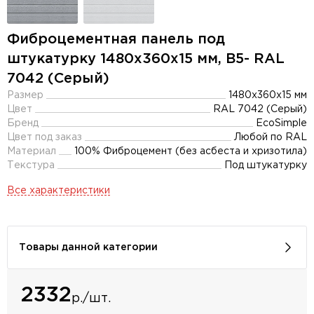
Фиброцементная панель под
штукатурку 1480х360х15 мм, B5- RAL
7042 (Серый)
Размер
1480х360х15 мм
Цвет
RAL 7042 (Серый)
Бренд
EcoSimple
Цвет под заказ
Любой по RAL
Материал
100% Фиброцемент (без асбеста и хризотила)
Текстура
Под штукатурку
Все характеристики
Товары данной категории
2332
р./шт.