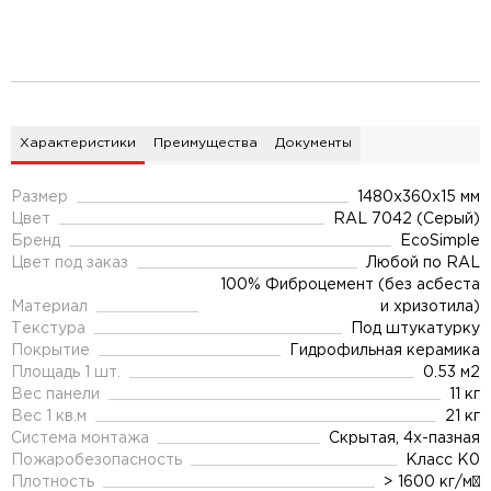
Характеристики
Преимущества
Документы
Размер
1480х360х15 мм
Цвет
RAL 7042 (Серый)
Бренд
EcoSimple
Цвет под заказ
Любой по RAL
100% Фиброцемент (без асбеста
Материал
и хризотила)
Текстура
Под штукатурку
Покрытие
Гидрофильная керамика
Площадь 1 шт.
0.53 м2
Вес панели
11 кг
Вес 1 кв.м
21 кг
Система монтажа
Скрытая, 4х-пазная
Пожаробезопасность
Класс К0
Плотность
> 1600 кг/м³