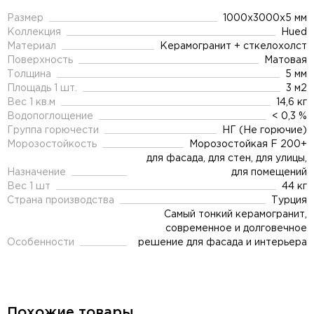
Размер
1000x3000x5 мм
Коллекция
Hued
Материал
Керамогранит + сткелохолст
Поверхность
Матовая
Толщина
5 мм
Площадь 1 шт.
3 м2
Вес 1 кв.м
14,6 кг
Водопоглощение
< 0,3 %
Группа горючести
НГ (Не горючие)
Морозостойкость
Морозостойкая F 200+
для фасада, для стен, для улицы,
Назначение
для помещений
Вес 1 шт
44 кг
Страна производства
Турция
Самый тонкий керамогранит,
современное и долговечное
Особенности
решение для фасада и интерьера
Похожие товары