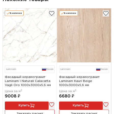
В наличии
В наличии
Laminam
Россия
Laminam
Россия
Фасадный керамогранит
Фасадный керамогранит
Laminam I Naturali Calacatta
Laminam Kauri Beige
Vagli Oro 1000x3000х5,6 мм
1000x3000х5,6 мм
2
2
Цена за м
Цена за м
9008 ₽
6680 ₽
Купить
Купить
Заказать расчет
Заказать расчет