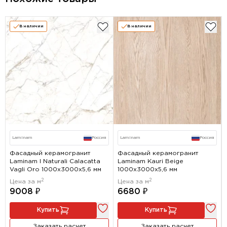
В наличии
В наличии
Laminam
Россия
Laminam
Россия
Фасадный керамогранит
Фасадный керамогранит
Laminam I Naturali Calacatta
Laminam Kauri Beige
Vagli Oro 1000x3000х5,6 мм
1000x3000х5,6 мм
2
2
Цена за м
Цена за м
9008 ₽
6680 ₽
Купить
Купить
Заказать расчет
Заказать расчет