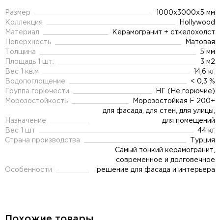
Размер
1000x3000x5 мм
Коллекция
Hollywood
Материал
Керамогранит + сткелохолст
Поверхность
Матовая
Толщина
5 мм
Площадь 1 шт.
3 м2
Вес 1 кв.м
14,6 кг
Водопоглощение
< 0,3 %
Группа горючести
НГ (Не горючие)
Морозостойкость
Морозостойкая F 200+
для фасада, для стен, для улицы,
Назначение
для помещений
Вес 1 шт
44 кг
Страна производства
Турция
Самый тонкий керамогранит,
современное и долговечное
Особенности
решение для фасада и интерьера
Похожие товары