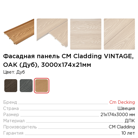
Фасадная панель CM Cladding VINTAGE,
OAK (Дуб), 3000х174х21мм
Цвет: Дуб
Бренд
Cm Decking
Страна
Швеция
Размер
21x174x3000 мм
Материал
ДПК
Производитель
CM Cladding
Гарантия
10 лет