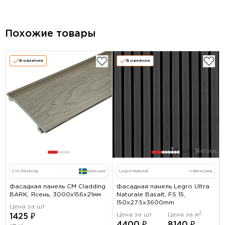
Похожие товары
В наличии
В наличии
Cm Decking
Швеция
Legro Natural
---
Венгрия
Фасадная панель CM Cladding
Фасадная панель Legro Ultra
BARK, Ясень, 3000х156х21мм
Naturale Basalt, FS 15,
150х27.5х3600mm
Цена за шт
2
Цена за шт
Цена за м
1425 ₽
4400 ₽
8140 ₽