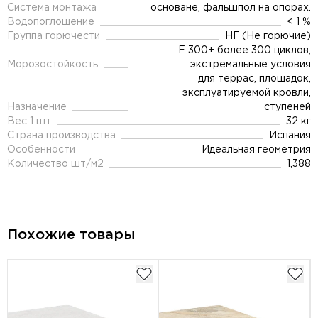
Система монтажа
основане, фальшпол на опорах.
Водопоглощение
< 1 %
Группа горючести
НГ (Не горючие)
F 300+ более 300 циклов,
Морозостойкость
экстремальные условия
для террас, площадок,
эксплуатируемой кровли,
Назначение
ступеней
Вес 1 шт
32 кг
Страна производства
Испания
Особенности
Идеальная геометрия
Количество шт/м2
1,388
Похожие товары