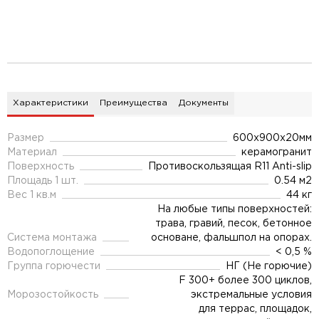
Характеристики
Преимущества
Документы
Размер
600x900x20мм
Материал
керамогранит
Поверхность
Противоскользящая R11 Anti-slip
Площадь 1 шт.
0.54 м2
Вес 1 кв.м
44 кг
На любые типы поверхностей:
трава, гравий, песок, бетонное
Система монтажа
основане, фальшпол на опорах.
Водопоглощение
< 0,5 %
Группа горючести
НГ (Не горючие)
F 300+ более 300 циклов,
Морозостойкость
экстремальные условия
для террас, площадок,