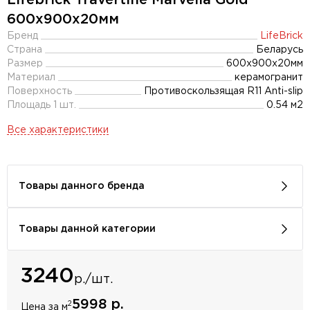
600x900х20мм
Бренд
LifeBrick
Страна
Беларусь
Размер
600x900x20мм
Материал
керамогранит
Поверхность
Противоскользящая R11 Anti-slip
Площадь 1 шт.
0.54 м2
Все характеристики
Товары данного бренда
Товары данной категории
3240
р./шт.
5998 р.
2
Цена за м