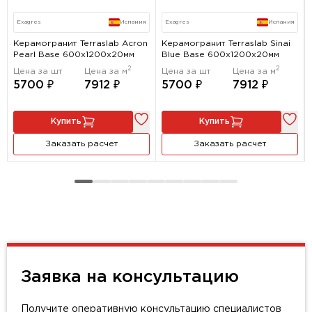
Exagres
Испания
Exagres
Испания
Керамогранит Terraslab Acron
Керамогранит Terraslab Sinai
Pearl Base 600x1200х20мм
Blue Base 600x1200х20мм
2
2
Цена за шт
Цена за м
Цена за шт
Цена за м
5700 ₽
7912 ₽
5700 ₽
7912 ₽
Купить
Купить
Заказать расчет
Заказать расчет
Заявка на консультацию
Получите оперативную консультацию специалистов