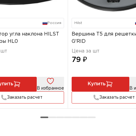
Россия
Hilst
ор угла наклона HILST
Вершина Т5 для решетк
ры HL0
G'RID
 шт
Цена за шт
79 ₽
упить
Купить
В избранное
В 
Заказать расчет
Заказать расчет