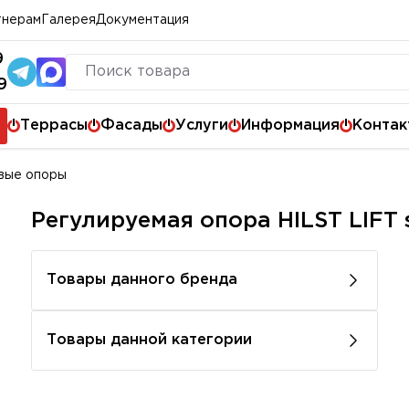
тнерам
Галерея
Документация
9
9
Террасы
Фасады
Услуги
Информация
Контак
вые опоры
Регулируемая опора HILST LIFT se
Товары данного бренда
Товары данной категории