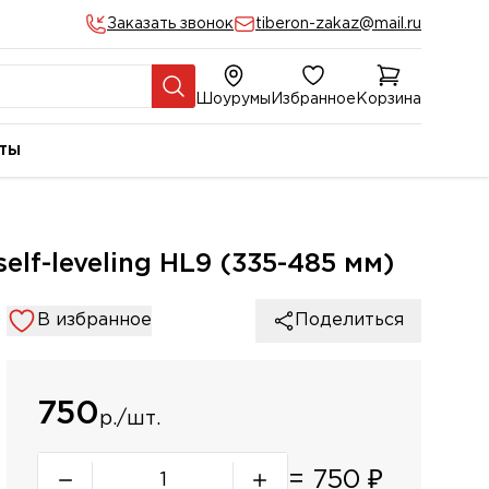
Заказать звонок
tiberon-zakaz@mail.ru
Шоурумы
Избранное
Корзина
ты
lf-leveling HL9 (335-485 мм)
В избранное
Поделиться
750
р./шт.
=
750
₽