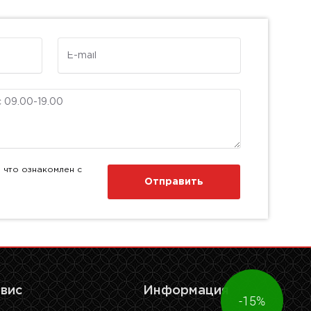
E-mail
 что ознакомлен с
Отправить
рвис
Информация
-15%