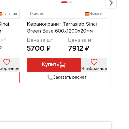
Испания
Exagres
Испания
Exagr
inai
Керамогранит Terraslab Sinai
Керам
м
Green Base 600x1200х20мм
Terra
2
2
 м
Цена за шт
Цена за м
Цена 
₽
5700 ₽
7912 ₽
570
Купить
избранное
В избранное
Заказать расчет