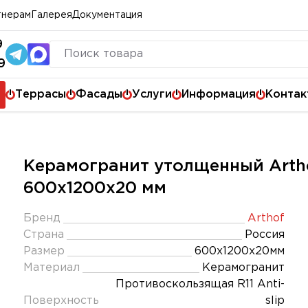
тнерам
Галерея
Документация
9
9
Террасы
Фасады
Услуги
Информация
Контак
Керамогранит утолщенный Arthof
600x1200х20 мм
Бренд
Arthof
Страна
Россия
Размер
600x1200x20мм
Материал
Керамогранит
Противоскользящая R11 Anti-
Поверхность
slip