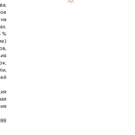
ва,
ное
 на
ах.
5 %
ие)
ов,
вия
ок,
ли,
ней
ия
ная
рия
388