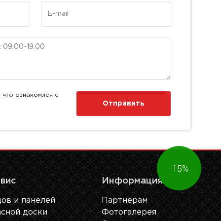
E-mail
 что ознакомлен с
Отправить
-15%
рвис
Информация
ов и панелей
Партнерам
сной доски
Фотогалерея