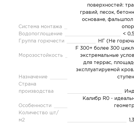
поверхностей: тра
гравий, песок, бетон
основане, фальшпол
Система монтажа
опор
Водопоглощение
< 0,
Группа горючести
НГ (Не горюч
F 300+ более 300 цикл
Морозостойкость
экстремальные усло
для террас, площад
эксплуатируемой кров
Назначение
ступе
Страна
производства
Инд
Калибр R0 - идеаль
Особенности
геомет
Количество шт/
м2
1,