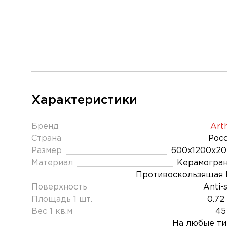
Характеристики
Бренд
Art
Страна
Рос
Размер
600x1200x2
Материал
Керамогра
Противоскользящая 
Поверхность
Anti-s
Площадь 1 шт.
0.72
Вес 1 кв.м
45
На любые т