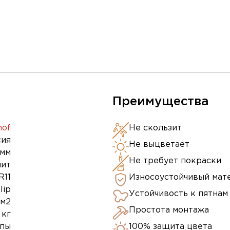
Преимущества
hof
Не скользит
сия
Не выцветает
0мм
Не требует покраски
нит
R11
Износоустойчивый мат
lip
Устойчивость к пятнам
 м2
Простота монтажа
 кг
ипы
100% защита цвета