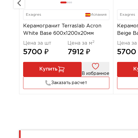
Exagres
Испания
Exagres
Керамогранит Terraslab Acron
Керамог
White Base 600x1200х20мм
Beige B
2
Цена за шт
Цена за м
Цена за
5700 ₽
7912 ₽
5700
Купить
К
В избранное
Заказать расчет