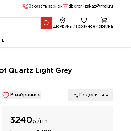
Заказать звонок
tiberon-zakaz@mail.ru
Шоурумы
Избранное
Корзина
ты
 Quartz Light Grey
В избранное
Поделиться
3240
р./шт.