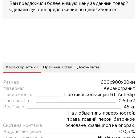
Вам предложили более низкую цену за данный товар?
Сделаем лучшее предложение по цене! Звоните!
Характеристики
Преимущества
Документы
Размер
600x900x20мм
Материал
Керамогранит
Поверхность
Противоскользящая R11 Anti-slip
Площадь 1 шт.
0.54 м2
Вес 1 кв.м
45 кг
На любые типы поверхностей:
трава, гравий, песок, бетонное
Система монтажа
основане, фальшпол на опорах.
Водопоглощение
< 0,5 %