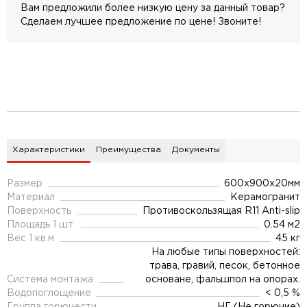
Вам предложили более низкую цену за данный товар?
Сделаем лучшее предложение по цене! Звоните!
Характеристики
Преимущества
Документы
Размер
600x900x20мм
Материал
Керамогранит
Поверхность
Противоскользящая R11 Anti-slip
Площадь 1 шт.
0.54 м2
Вес 1 кв.м
45 кг
На любые типы поверхностей:
трава, гравий, песок, бетонное
Система монтажа
основане, фальшпол на опорах.
Водопоглощение
< 0,5 %