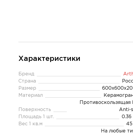
Характеристики
Бренд
Art
Страна
Рос
Размер
600x600x20
Материал
Керамогра
Противоскользящая 
Поверхность
Anti-s
Площадь 1 шт.
0.36
Вес 1 кв.м
45
На любые т