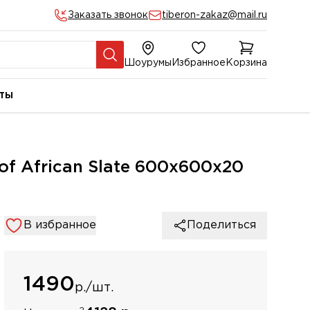
Заказать звонок
tiberon-zakaz@mail.ru
Шоурумы
Избранное
Корзина
ты
f African Slate 600x600х20
В избранное
Поделиться
1490
р./шт.