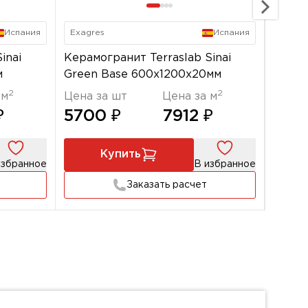
Испания
Exagres
Испания
Exagr
inai
Керамогранит Terraslab Sinai
Керам
м
Green Base 600x1200х20мм
Terra
2
2
 м
Цена за шт
Цена за м
Цена 
₽
5700 ₽
7912 ₽
570
Купить
избранное
В избранное
Заказать расчет