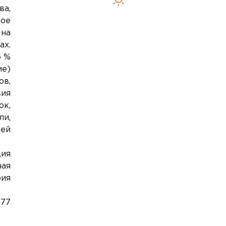
ва,
ное
 на
ах.
5 %
ие)
ов,
вия
ок,
ли,
ней
ия
ная
рия
,77