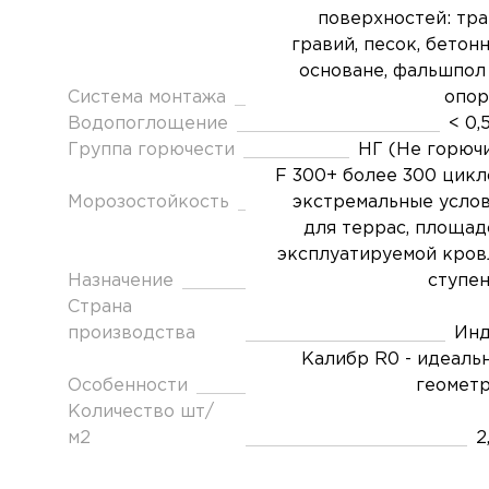
поверхностей: тра
гравий, песок, бетон
основане, фальшпол
Система монтажа
опор
Водопоглощение
< 0,
Группа горючести
НГ (Не горюч
F 300+ более 300 цикл
Морозостойкость
экстремальные усло
для террас, площад
эксплуатируемой кров
Назначение
ступе
Страна
производства
Инд
Калибр R0 - идеаль
Особенности
геомет
Количество шт/
м2
2