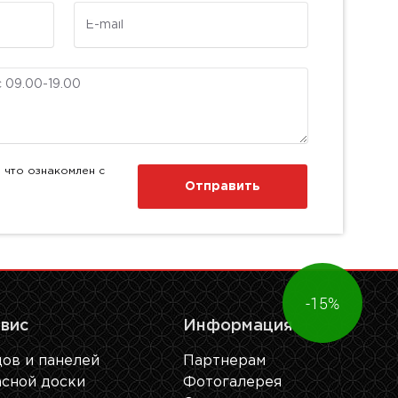
E-mail
 что ознакомлен с
Отправить
-15%
рвис
Информация
ов и панелей
Партнерам
сной доски
Фотогалерея