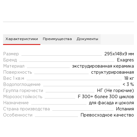
Характеристики
Преимущества
Документы
Размер
295x148x9 мм
Бренд
Exagres
Материал
экструдированная керамика
Поверхность
структурированная
Вес 1 кв.м
18 кг
Водопоглощение
< 3 %
Группа горючести
НГ (Не горючие)
Морозостойкость
F 300+ более 300 циклов
Назначение
для фасада и цоколя
Страна производства
Испания
Особенности
Превосходное качество