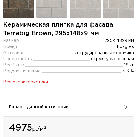
Керамическая плитка для фасада
Terrabig Brown, 295x148x9 мм
Размер
295x148x9 мм
Бренд
Exagres
Материал
экструдированная керамика
Поверхность
структурированная
Вес 1 кв.м
18 кг
Водопоглощение
< 3 %
Все характеристики
Товары данной категории
4975
2
р./м