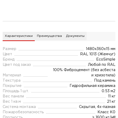
Характеристики
Преимущества
Документы
Размер
1480х360х15 мм
Цвет
RAL 1013 (Жемчуг)
Бренд
EcoSimple
Цвет под заказ
Любой по RAL
100% Фиброцемент (без асбеста
Материал
и хризотила)
Текстура
Под камень
Покрытие
Гидрофильная керамика
Площадь 1 шт.
0.53 м2
Вес панели
11 кг
Вес 1 кв.м
21 кг
Система монтажа
Скрытая, 4х-пазная
Пожаробезопасность
Класс К0
Плотность
> 1600 кг/м³