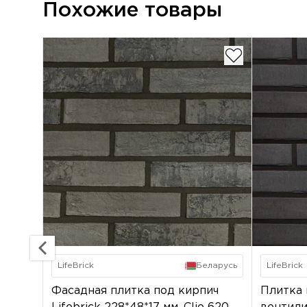
Похожие товары
LifeBrick
Беларусь
LifeBrick
Фасадная плитка под кирпич
Плитка 