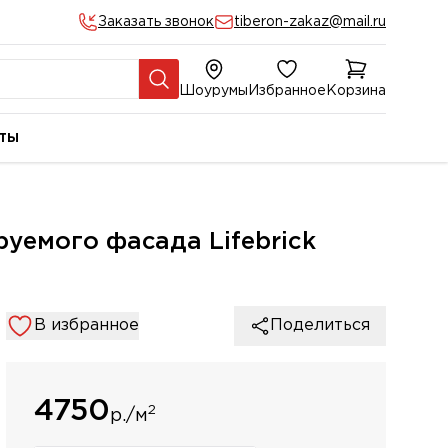
Заказать звонок
tiberon-zakaz@mail.ru
Шоурумы
Избранное
Корзина
ты
уемого фасада Lifebrick
В избранное
Поделиться
4750
2
р./м