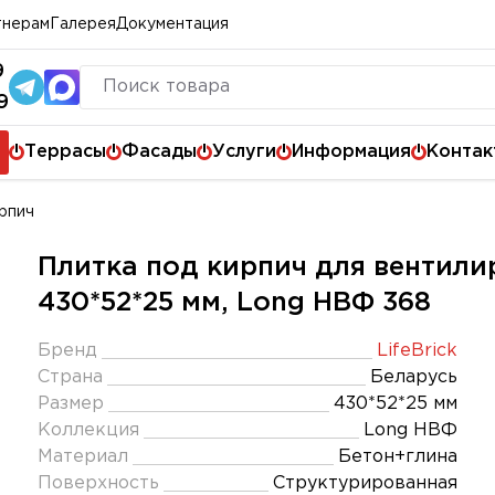
тнерам
Галерея
Документация
9
9
Террасы
Фасады
Услуги
Информация
Контак
рпич
Плитка под кирпич для вентилир
430*52*25 мм, Long НВФ 368
Бренд
LifeBrick
Страна
Беларусь
Размер
430*52*25 мм
Коллекция
Long НВФ
Материал
Бетон+глина
Поверхность
Структурированная