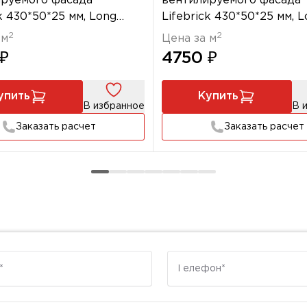
вентилируемого фасада
руемого фасада
Lifebrick 430*50*25 мм, 
k 430*50*25 мм, Long
НВФ 500
0
2
2
Цена за м
 м
4750 ₽
₽
упить
Купить
В избранное
В 
Заказать расчет
Заказать расчет
Телефон