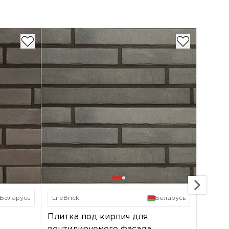
Беларусь
LifeBrick
Беларусь
LifeBri
Плитка под кирпич для
Плитк