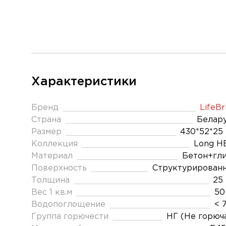
Характеристики
Бренд
LifeBr
Страна
Белар
Размер
430*52*25
Коллекция
Long Н
Материал
Бетон+гл
Поверхность
Структурирован
Толщина
25
Вес 1 кв.м
50
Водопоглощение
< 
Группа горючести
НГ (Не горюч