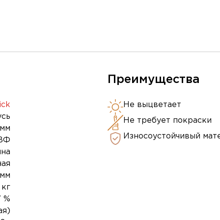
Преимущества
ick
Не выцветает
усь
Не требует покраски
 мм
Износоустойчивый мат
ВФ
ина
ная
 мм
 кг
7 %
ая)