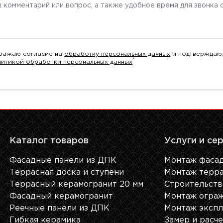
ентарий
ражаю согласие на
обработку персональных данных
и подтверждаю,
*
литикой обработки персональных данных
Каталог товаров
Услуги и се
Фасадные панели из ДПК
Монтаж фасад
Террасная доска и ступени
Монтаж терра
Террасный керамогранит 20 мм
Строительств
Фасадный керамогранит
Монтаж ограж
Реечные панели из ДПК
Монтаж экспл
Гибкая керамика
Замер и расч