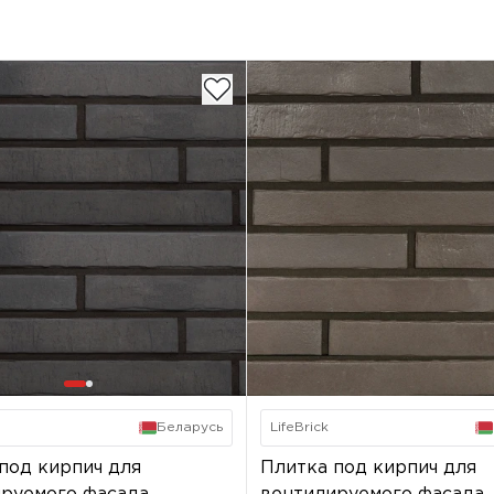
LifeBrick
Беларусь
Плитка под кирпич для
под кирпич для