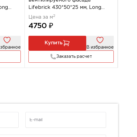
вентилируемого фасада
венти
Long
Lifebrick 430*50*25 мм, Long
Lifebr
НВФ 203
НВФ 1
2
Цена за м
Цена 
4750 ₽
475
Купить
избранное
В избранное
Заказать расчет
E-mail