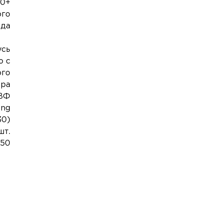
50+
ого
ада
усь
о с
ого
ера
НВФ
ong
0)
шт.
150