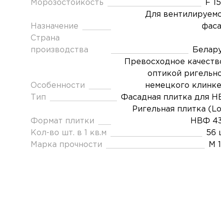
Морозостойкость
F 1
Для вентилируем
Назначение
фас
Страна
производства
Белар
Превосходное качеств
оптикой ригельн
Особенности
немецкого клинк
Тип
Фасадная плитка для 
Ригельная плитка (L
Формат плитки
НВФ 43
Кол-во шт. в 1 кв.м
56 
Марка прочности
М 