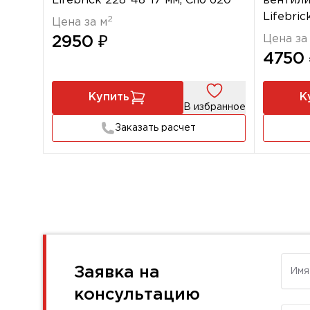
Lifebrick 228*48*17 мм, Clio 620
вентили
Lifebric
2
Цена за м
НВФ 60
Цена за
2950 ₽
4750 
Купить
К
В избранное
Заказать расчет
Имя
Заявка на
консультацию