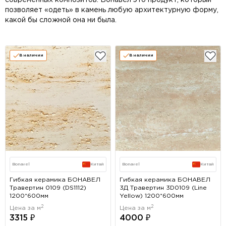
современных композитов. Бонавел это продукт, который
позволяет «одеть» в камень любую архитектурную форму,
какой бы сложной она ни была.
В наличии
В наличии
Bonavel
Китай
Bonavel
Китай
Гибкая керамика БОНАВЕЛ
Гибкая керамика БОНАВЕЛ
Травертин 0109 (DS1112)
3Д Травертин 3D0109 (Line
1200*600мм
Yellow) 1200*600мм
2
2
Цена за м
Цена за м
3315 ₽
4000 ₽