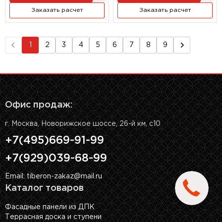
Заказать расчет
Заказать расчет
1
2
3
4
5
6
7
8
9
Офис продаж:
г. Москва, Новорижское шоссе, 26-й км, с10
+7(495)669-91-99
+7(929)039-68-99
Email: tiberon-zakaz@mail.ru
Каталог товаров
Фасадные панели из ДПК
Террасная доска и ступени